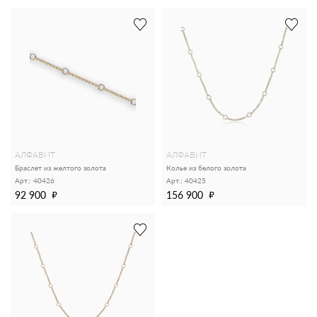
АЛФАВИТ
АЛФАВИТ
Браслет из желтого золота
Колье из белого золота
Арт.: 40426
Арт.: 40425
92 900
156 900