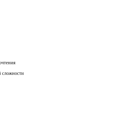
очтения
й сложности