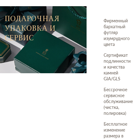
ПОДАРОЧНАЯ
Фирменный
УПАКОВКА И
бархатный
футляр
СЕРВИС
изумрудного
цвета
Сертификат
подлинности
и качества
камней
GIA/GLS
Бессрочное
сервисное
обслуживание
(чистка,
полировка)
Бесплатное
изменение
размера в