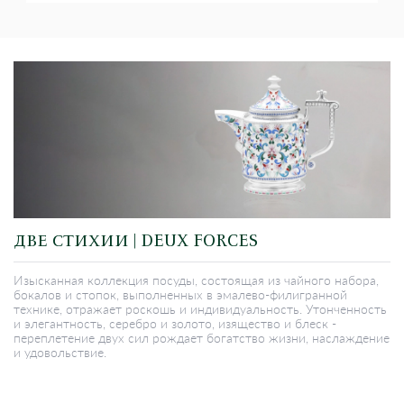
ДВЕ СТИХИИ | DEUX FORCES
Изысканная коллекция посуды, состоящая из чайного набора,
бокалов и стопок, выполненных в эмалево-филигранной
технике, отражает роскошь и индивидуальность. Утонченность
и элегантность, серебро и золото, изящество и блеск -
переплетение двух сил рождает богатство жизни, наслаждение
и удовольствие.