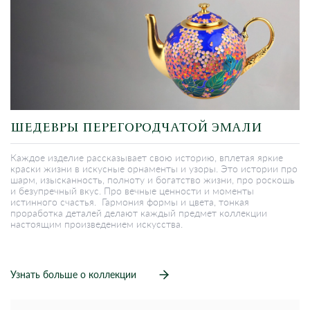
ШЕДЕВРЫ ПЕРЕГОРОДЧАТОЙ ЭМАЛИ
Каждое изделие рассказывает свою историю, вплетая яркие
краски жизни в искусные орнаменты и узоры. Это истории про
шарм, изысканность, полноту и богатство жизни, про роскошь
и безупречный вкус. Про вечные ценности и моменты
истинного счастья. Гармония формы и цвета, тонкая
проработка деталей делают каждый предмет коллекции
настоящим произведением искусства.
Узнать больше о коллекции