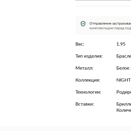
Отправление застрахова
комплектацию перед под
Вес:
1.95
Тип изделия:
Брасл
Металл:
Белое 
Коллекция:
NIGH
Технологии:
Родир
Вставки:
Брилли
Количес