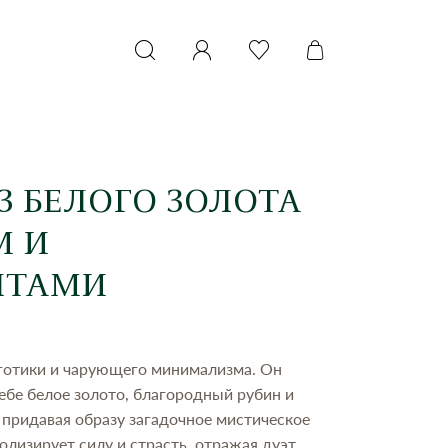
З БЕЛОГО ЗОЛОТА
М И
НТАМИ
 готики и чарующего минимализма. Он
себе белое золото, благородный рубин и
придавая образу загадочное мистическое
олизирует силу и страсть, отражая дуэт