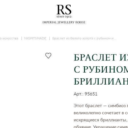
о искусства
NIGHTSHADE
Браслет из белого золота с рубином и ...
БРАСЛЕТ И
С РУБИНО
БРИЛЛИА
Арт.: 95651
Этот браслет — симбиоз
великолепно сочетает в 
искрящиеся бриллианты, 
обаяние. Украшение симв