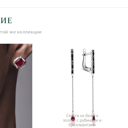
НИЕ
этой же коллекции
Серьги из белого
золота с рубинами и
бриллиантами