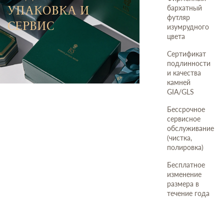
УПАКОВКА И
бархатный
футляр
СЕРВИС
изумрудного
цвета
Сертификат
подлинности
и качества
камней
GIA/GLS
Бессрочное
сервисное
обслуживание
(чистка,
полировка)
Бесплатное
изменение
размера в
течение года