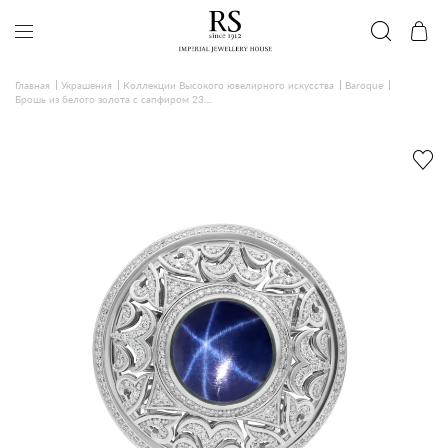
Главная
Украшения
Коллекции Высокого ювелирного искусства
Baroque
Брошь из белого золота с сапфиром 23....