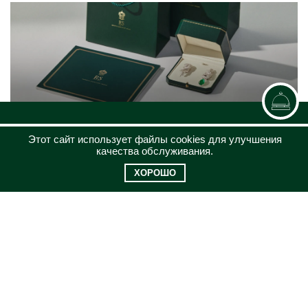
КАТАЛОГ
Этот сайт использует файлы cookies для улучшения
ЮВЕЛИРНЫЙ ДОМ
качества обслуживания.
КЛИЕНТСКИЙ СЕРВИС
ХОРОШО
КОНТАКТЫ
8 (969)200-26-08
jewel@russammarket.ru