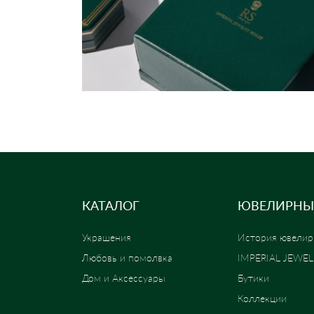
КАТАЛОГ
ЮВЕЛИРНЫ
Украшения
История ювелир
Любовь и помолвка
IMPERIAL JEWE
Дом и Аксессуары
Бутики
Коллекции