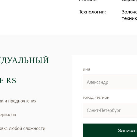
Технологии:
Золоче
техник
ИДУАЛЬНЫЙ
ИМЯ
Е RS
ГОРОД / РЕГИОН
ки и предпочтения
териалов
овка любой сложности
Записат