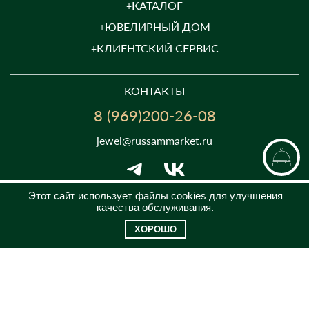
КАТАЛОГ
ЮВЕЛИРНЫЙ ДОМ
КЛИЕНТСКИЙ СЕРВИС
КОНТАКТЫ
8 (969)200-26-08
jewel@russammarket.ru
Этот сайт использует файлы cookies для улучшения
качества обслуживания.
ПН-ПТ с 09:00 до 21:00
СБ-ВС с 10:00 до 18:00
ХОРОШО
2025 © RS - IMPERIAL JEWELLERY HOUSE
Императорский ювелирный дом «Русские самоцветы»
Предложение не является публичной офертой. Цены на сайте и в
розничной сети могут отличаться. Информация на сайте о товаре носит
рекламный характер и расценивается как приглашение делать