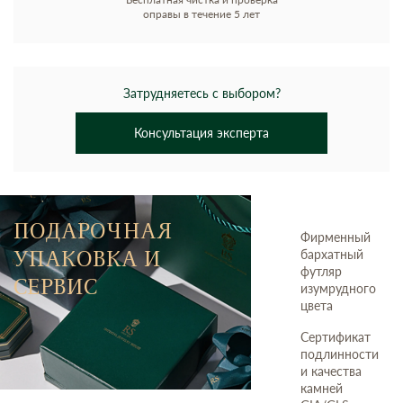
оправы в течение 5 лет
Затрудняетесь с выбором?
Консультация эксперта
ПОДАРОЧНАЯ
Фирменный
УПАКОВКА И
бархатный
футляр
СЕРВИС
изумрудного
цвета
Сертификат
подлинности
и качества
камней