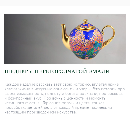
ШЕДЕВРЫ ПЕРЕГОРОДЧАТОЙ ЭМАЛИ
Каждое изделие рассказывает свою историю, вплетая яркие
краски жизни в искусные орнаменты и узоры. Это истории про
шарм, изысканность, полноту и богатство жизни, про роскошь
и безупречный вкус. Про вечные ценности и моменты
истинного счастья. Гармония формы и цвета, тонкая
проработка деталей делают каждый предмет коллекции
настоящим произведением искусства.