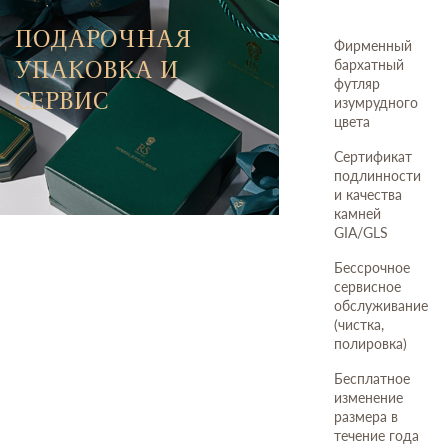
ПОДАРОЧНАЯ
Фирменный
УПАКОВКА И
бархатный
футляр
СЕРВИС
изумрудного
цвета
Сертификат
подлинности
и качества
камней
GIA/GLS
Бессрочное
сервисное
обслуживание
(чистка,
полировка)
Бесплатное
изменение
размера в
течение года