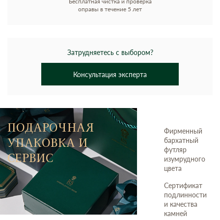
Бесплатная чистка и проверка
оправы в течение 5 лет
Затрудняетесь с выбором?
Консультация эксперта
ПОДАРОЧНАЯ
Фирменный
УПАКОВКА И
бархатный
футляр
СЕРВИС
изумрудного
цвета
Сертификат
подлинности
и качества
камней