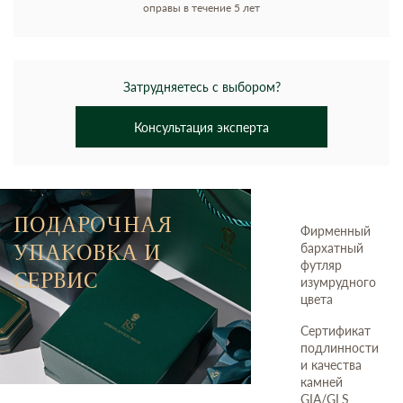
оправы в течение 5 лет
Затрудняетесь с выбором?
Консультация эксперта
ПОДАРОЧНАЯ
Фирменный
УПАКОВКА И
бархатный
футляр
СЕРВИС
изумрудного
цвета
Сертификат
подлинности
и качества
камней
GIA/GLS