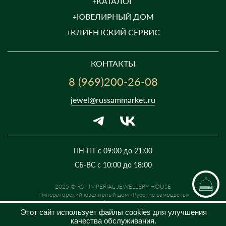
КАТАЛОГ
ЮВЕЛИРНЫЙ ДОМ
КЛИЕНТСКИЙ СЕРВИС
КОНТАКТЫ
8 (969)200-26-08
jewel@russammarket.ru
ПН-ПТ с 09:00 до 21:00
СБ-ВС с 10:00 до 18:00
2025 © RS - IMPERIAL JEWELLERY HOUSE
Императорский ювелирный дом «Русские самоцветы»
Предложение не является публичной офертой. Цены на сайте и в
розничной сети могут отличаться. Информация на сайте о товаре носит
Этот сайт использует файлы cookies для улучшения
рекламный характер и расценивается как приглашение делать
качества обслуживания.