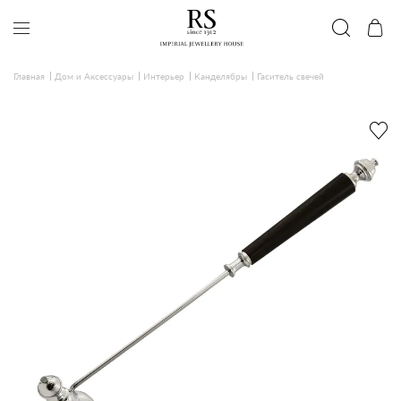
Главная
Дом и Аксессуары
Интерьер
Канделябры
Гаситель свечей