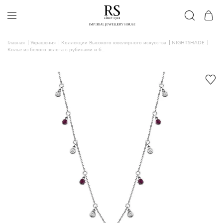
Главная
Украшения
Коллекции Высокого ювелирного искусства
NIGHTSHADE
Колье из белого золота с рубинами и б...