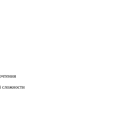
очтения
й сложности