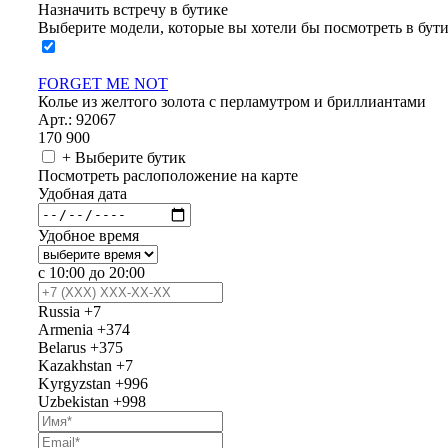
Назначить встречу в бутике
Выберите модели, которые вы хотели бы посмотреть в бут
FORGET ME NOT
Колье из желтого золота с перламутром и бриллиантами
Арт.: 92067
170 900
+ Выберите бутик
Посмотреть раслоположение на карте
Удобная дата
Удобное время
с 10:00 до 20:00
Russia
+7
Armenia
+374
Belarus
+375
Kazakhstan
+7
Kyrgyzstan
+996
Uzbekistan
+998