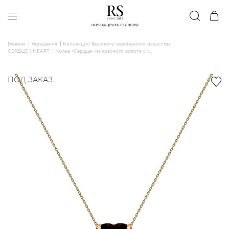
Главная
Украшения
Коллекции Высокого ювелирного искусства
СЕРДЦЕ | HEART
Колье «Сердце» из красного золота с г...
ПОД ЗАКАЗ