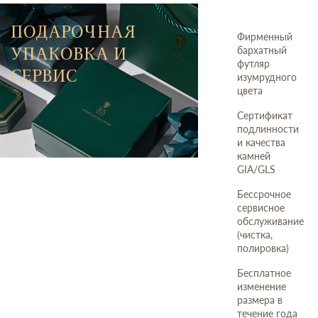
ПОДАРОЧНАЯ
Фирменный
УПАКОВКА И
бархатный
футляр
СЕРВИС
изумрудного
цвета
Сертификат
подлинности
и качества
камней
GIA/GLS
Бессрочное
сервисное
обслуживание
(чистка,
полировка)
Бесплатное
изменение
размера в
течение года