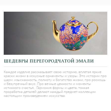
ШЕДЕВРЫ ПЕРЕГОРОДЧАТОЙ ЭМАЛИ
Каждое изделие рассказывает свою историю, вплетая яркие
краски жизни в искусные орнаменты и узоры. Это истории про
шарм, изысканность, полноту и богатство жизни, про роскошь
и безупречный вкус. Про вечные ценности и моменты
истинного счастья. Гармония формы и цвета, тонкая
проработка деталей делают каждый предмет коллекции
настоящим произведением искусства.