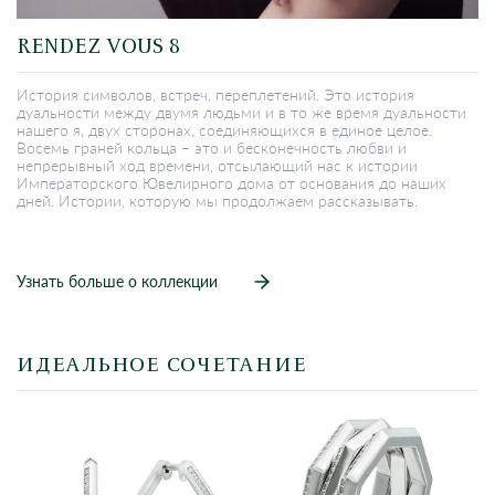
RENDEZ VOUS 8
История символов, встреч, переплетений. Это история
дуальности между двумя людьми и в то же время дуальности
нашего я, двух сторонах, соединяющихся в единое целое.
Восемь граней кольца – это и бесконечность любви и
непрерывный ход времени, отсылающий нас к истории
Императорского Ювелирного дома от основания до наших
дней. Истории, которую мы продолжаем рассказывать.
Узнать больше о коллекции
ИДЕАЛЬНОЕ СОЧЕТАНИЕ