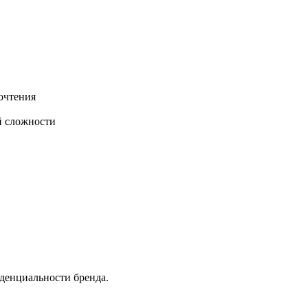
очтения
й сложности
денциальности бренда.