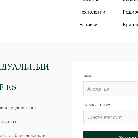
Технологии:
Родир
Вставки:
Брилли
ИДУАЛЬНЫЙ
ИМЯ
Е RS
ГОРОД / РЕГИОН
ки и предпочтения
териалов
овка любой сложности