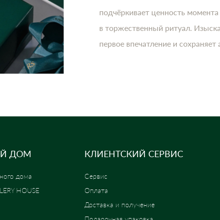
подчёркивает ценность момента
в торжественный ритуал. Изыск
первое впечатление и сохраняет
Й ДОМ
КЛИЕНТСКИЙ СЕРВИС
ного дома
Сервис
LLERY HOUSE
Оплата
Доставка и получение
Подарочная упаковка