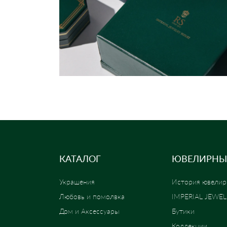
КАТАЛОГ
ЮВЕЛИРНЫ
Украшения
История ювелир
Любовь и помолвка
IMPERIAL JEWE
Дом и Аксессуары
Бутики
Коллекции