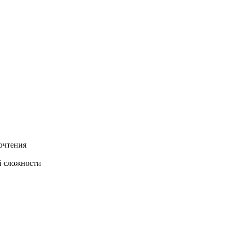
очтения
й сложности