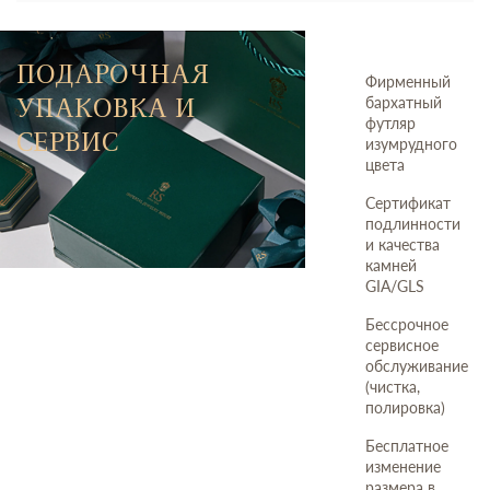
ПОДАРОЧНАЯ
Фирменный
УПАКОВКА И
бархатный
футляр
СЕРВИС
изумрудного
цвета
Сертификат
подлинности
и качества
камней
GIA/GLS
Бессрочное
сервисное
обслуживание
(чистка,
полировка)
Бесплатное
изменение
размера в