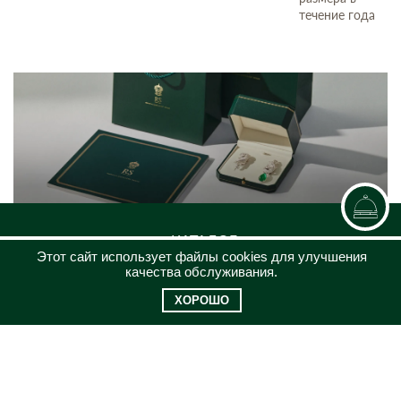
течение года
КАТАЛОГ
Этот сайт использует файлы cookies для улучшения
ЮВЕЛИРНЫЙ ДОМ
качества обслуживания.
КЛИЕНТСКИЙ СЕРВИС
ХОРОШО
КОНТАКТЫ
8 (969)200-26-08