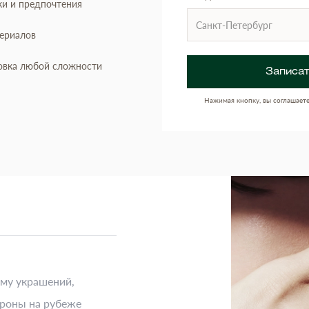
ки и предпочтения
териалов
овка любой сложности
Записат
Нажимая кнопку, вы соглашает
ему украшений,
роны на рубеже