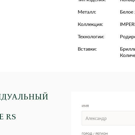
Металл:
Белое 
Коллекция:
IMPER
Технологии:
Родир
Вставки:
Брилли
Количе
ИДУАЛЬНЫЙ
ИМЯ
Е RS
ГОРОД / РЕГИОН