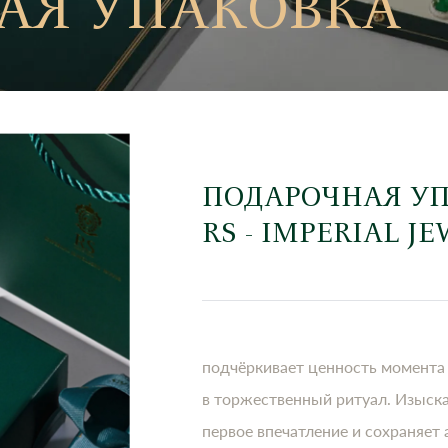
АЯ УПАКОВКА
ПОДАРОЧНАЯ У
RS - IMPERIAL J
подчёркивает ценность момента
в торжественный ритуал. Изыск
первое впечатление и сохраняет