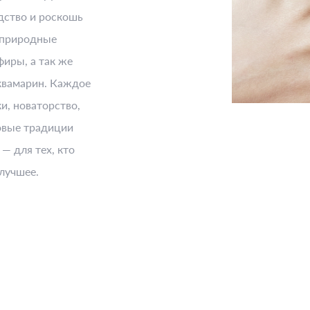
дство и роскошь
 природные
фиры, а так же
квамарин. Каждое
и, новаторство,
овые традиции
— для тех, кто
лучшее.