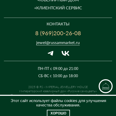
КЛИЕНТСКИЙ СЕРВИС
КОНТАКТЫ
8 (969)200-26-08
jewel@russammarket.ru
ПН-ПТ с 09:00 до 21:00
СБ-ВС с 10:00 до 18:00
2025 © RS - IMPERIAL JEWELLERY HOUSE
Императорский ювелирный дом «Русские самоцветы»
Предложение не является публичной офертой. Цены на сайте и в
розничной сети могут отличаться. Информация на сайте о товаре носит
Этот сайт использует файлы cookies для улучшения
рекламный характер и расценивается как приглашение делать
качества обслуживания.
оферты на основании п.1 ст. 437 Гражданского кодекса РФ.
ХОРОШО