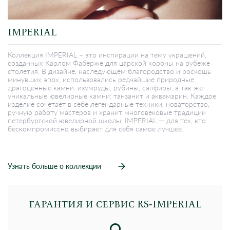
IMPERIAL
Коллекция IMPERIAL – это инспирации на тему украшений,
созданных Карлом Фаберже для царской короны на рубеже
столетия. В дизайне, наследующем благородство и роскошь
минувших эпох, использовались редчайшие природные
драгоценные камни: изумруды, рубины, сапфиры, а так же
уникальные ювелирные камни: танзанит и аквамарин. Каждое
изделие сочетает в себе легендарные техники, новаторство,
ручную работу мастеров и хранит многовековые традиции
петербургской ювелирной школы. IMPERIAL — для тех, кто
бескомпромиссно выбирает для себя самое лучшее.
Узнать больше о коллекции
ГАРАНТИЯ И СЕРВИС RS‑IMPERIAL