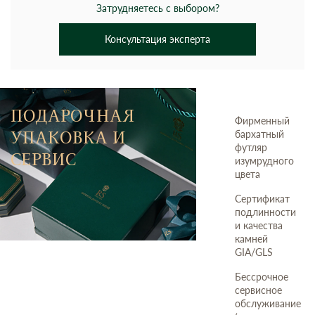
Затрудняетесь с выбором?
Консультация эксперта
ПОДАРОЧНАЯ
Фирменный
УПАКОВКА И
бархатный
футляр
СЕРВИС
изумрудного
цвета
Сертификат
подлинности
и качества
камней
GIA/GLS
Бессрочное
сервисное
обслуживание