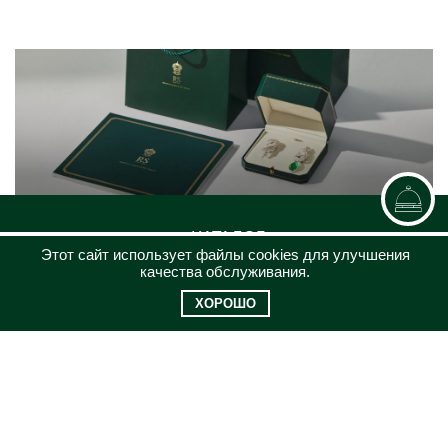
КАТАЛОГ
Этот сайт использует файлы cookies для улучшения
ЮВЕЛИРНЫЙ ДОМ
качества обслуживания.
КЛИЕНТСКИЙ СЕРВИС
ХОРОШО
КОНТАКТЫ
8 (969)200-26-08
jewel@russammarket.ru