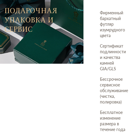
ПОДАРОЧНАЯ
Фирменный
УПАКОВКА И
бархатный
футляр
СЕРВИС
изумрудного
цвета
Сертификат
подлинности
и качества
камней
GIA/GLS
Бессрочное
сервисное
обслуживание
(чистка,
полировка)
Бесплатное
изменение
размера в
течение года