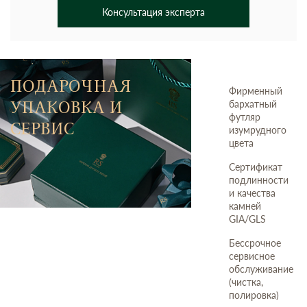
Консультация эксперта
ПОДАРОЧНАЯ
Фирменный
УПАКОВКА И
бархатный
футляр
СЕРВИС
изумрудного
цвета
Сертификат
подлинности
и качества
камней
GIA/GLS
Бессрочное
сервисное
обслуживание
(чистка,
полировка)