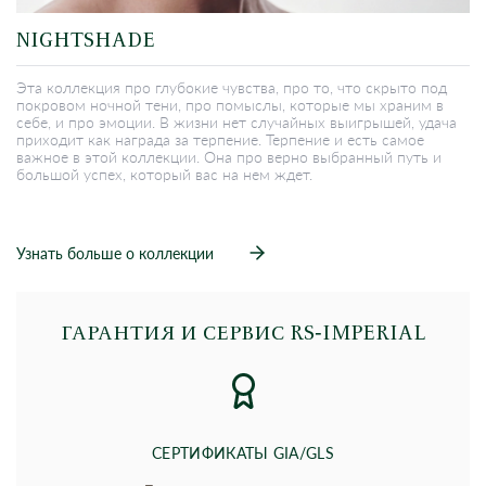
NIGHTSHADE
Эта коллекция про глубокие чувства, про то, что скрыто под
покровом ночной тени, про помыслы, которые мы храним в
себе, и про эмоции. В жизни нет случайных выигрышей, удача
приходит как награда за терпение. Терпение и есть самое
важное в этой коллекции. Она про верно выбранный путь и
большой успех, который вас на нем ждет.
Узнать больше о коллекции
ГАРАНТИЯ И СЕРВИС RS‑IMPERIAL
СЕРТИФИКАТЫ GIA/GLS