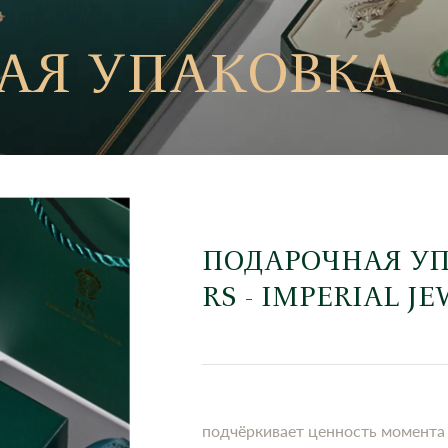
АЯ УПАКОВКА
ПОДАРОЧНАЯ У
RS - IMPERIAL J
подчёркивает ценность момента