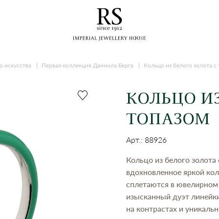
о искусства
Первая коллекция Даниила Берга
Кольцо из белого золота с
КОЛЬЦО ИЗ
ТОПАЗОМ
Арт.: 88926
Кольцо из белого золота
вдохновленное яркой кол
сплетаются в ювелирном 
изысканный дуэт линейки
на контрастах и уникаль