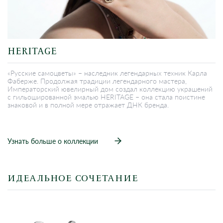
HERITAGE
«Русские самоцветы» – наследник легендарных техник Карла
Фаберже. Продолжая традиции легендарного мастера,
Императорский ювелирный дом создал коллекцию украшений
с гильошированной эмалью HERITAGE – она стала поистине
знаковой и в полной мере отражает ДНК бренда.
Узнать больше о коллекции
ИДЕАЛЬНОЕ СОЧЕТАНИЕ