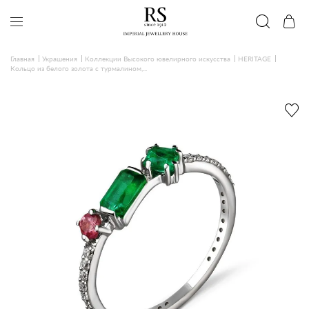
Главная
Украшения
Коллекции Высокого ювелирного искусства
HERITAGE
Кольцо из белого золота с турмалином,...