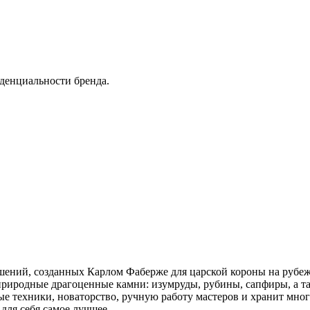
денциальности бренда.
ений, созданных Карлом Фаберже для царской короны на рубеже
риродные драгоценные камни: изумруды, рубины, сапфиры, а т
ные техники, новаторство, ручную работу мастеров и хранит мн
для себя самое лучшее.