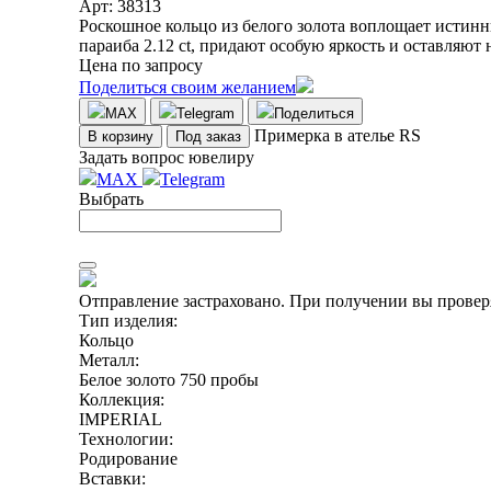
Арт: 38313
Роскошное кольцо из белого золота воплощает истин
параиба 2.12 ct, придают особую яркость и оставляю
Цена по запросу
Поделиться своим желанием
MAX
Telegram
Поделиться
Примерка в ателье RS
В корзину
Под заказ
Задать вопрос ювелиру
MAX
Telegram
Выбрать
Отправление застраховано.
При получении вы проверя
Тип изделия:
Кольцо
Металл:
Белое золото 750 пробы
Коллекция:
IMPERIAL
Технологии:
Родирование
Вставки: