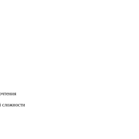
очтения
й сложности