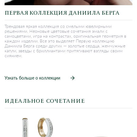
ПЕРВАЯ КОЛЛЕКЦИЯ ДАНИИЛА БЕРГА
Трендовая яркая коллекция со смелыми ювелирными
решениями. Неоновые цветовые сочетания эмали с
самоцветами, игра на контрастах, оригинальная геометрия в
каждом изделии. Все это выделяет Первую коллекцию
Даниила Берга среди других — золотые сердца, жемчужные
капли, звезды с бриллиантами притягивают взгляды своим
сиянием.
Узнать больше о коллекции
ИДЕАЛЬНОЕ СОЧЕТАНИЕ