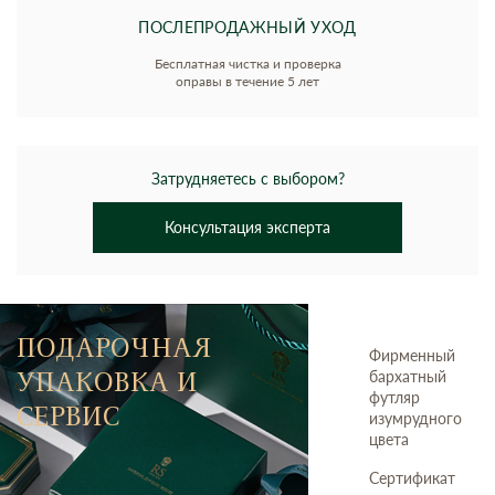
ПОСЛЕПРОДАЖНЫЙ УХОД
Бесплатная чистка и проверка
оправы в течение 5 лет
Затрудняетесь с выбором?
Консультация эксперта
ПОДАРОЧНАЯ
Фирменный
УПАКОВКА И
бархатный
футляр
СЕРВИС
изумрудного
цвета
Сертификат