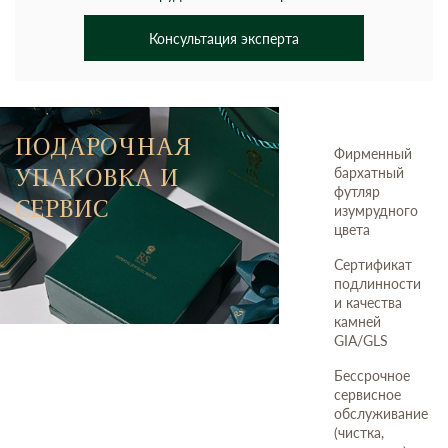
Консультация эксперта
ПОДАРОЧНАЯ
Фирменный
УПАКОВКА И
бархатный
футляр
СЕРВИС
изумрудного
цвета
Сертификат
подлинности
и качества
камней
GIA/GLS
Бессрочное
сервисное
обслуживание
(чистка,