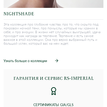
NIGHTSHADE
Эта коллекция про глубокие чувства, про то, что скрыто под
покровом ночной тени, про помыслы, которые мы храним в
себе, и про эмоции. В жизни нет случайных выигрышей, удача
приходит как награда за терпение. Терпение и есть самое
важное в этой коллекции. Она про верно выбранный путь и
большой успех, который вас на нем ждет.
Узнать больше о коллекции
ГАРАНТИЯ И СЕРВИС RS‑IMPERIAL
СЕРТИФИКАТЫ GIA/GLS