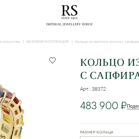
о искусства
БАЗОВАЯ КОЛЛЕКЦИЯ
Кольцо из желтого золота с сапфир
КОЛЬЦО И
С САПФИР
Арт.: 38372
483 900
Подел
РАЗМЕР КОЛЬЦА