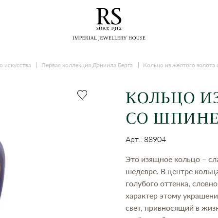
о искусства
Первая коллекция Даниила Берга
Кольцо из желтого золота
КОЛЬЦО И
СО ШПИН
Арт.: 88904
Это изящное кольцо – с
шедевре. В центре кольц
голубого оттенка, словн
характер этому украшени
свет, привносящий в жиз