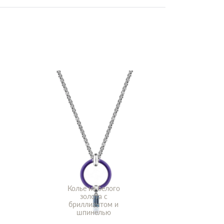
Колье из белого
золота с
бриллиантом и
шпинелью