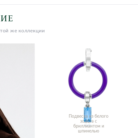
НИЕ
этой же коллекции
Подвеска из белого
золота с
бриллиантом и
шпинелью