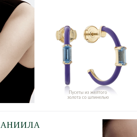
Пусеты из желтого
золота со шпинелью
ДАНИИЛА