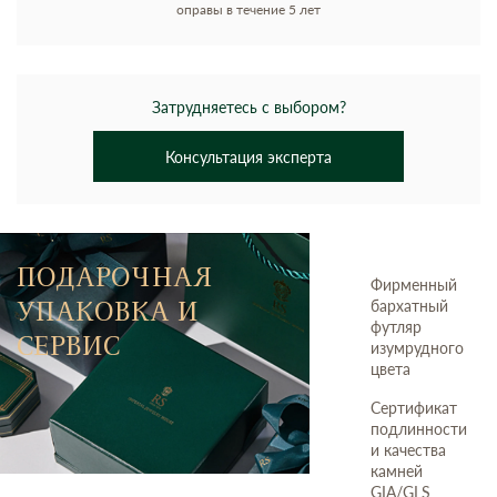
оправы в течение 5 лет
Затрудняетесь с выбором?
Консультация эксперта
ПОДАРОЧНАЯ
Фирменный
УПАКОВКА И
бархатный
футляр
СЕРВИС
изумрудного
цвета
Сертификат
подлинности
и качества
камней
GIA/GLS