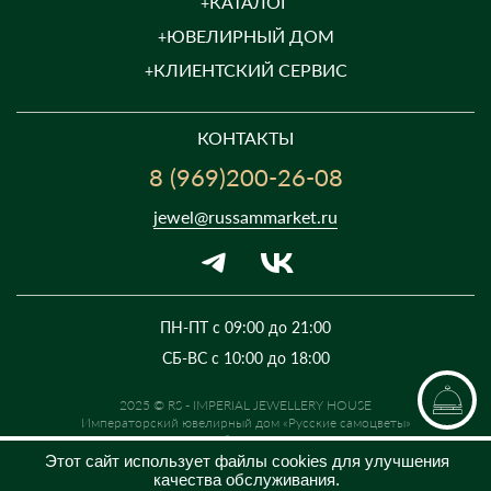
КАТАЛОГ
ЮВЕЛИРНЫЙ ДОМ
КЛИЕНТСКИЙ СЕРВИС
КОНТАКТЫ
8 (969)200-26-08
jewel@russammarket.ru
ПН-ПТ с 09:00 до 21:00
СБ-ВС с 10:00 до 18:00
2025 © RS - IMPERIAL JEWELLERY HOUSE
Императорский ювелирный дом «Русские самоцветы»
Предложение не является публичной офертой. Цены на сайте и в
розничной сети могут отличаться. Информация на сайте о товаре носит
Этот сайт использует файлы cookies для улучшения
рекламный характер и расценивается как приглашение делать
качества обслуживания.