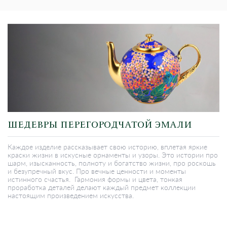
ШЕДЕВРЫ ПЕРЕГОРОДЧАТОЙ ЭМАЛИ
Каждое изделие рассказывает свою историю, вплетая яркие
краски жизни в искусные орнаменты и узоры. Это истории про
шарм, изысканность, полноту и богатство жизни, про роскошь
и безупречный вкус. Про вечные ценности и моменты
истинного счастья. Гармония формы и цвета, тонкая
проработка деталей делают каждый предмет коллекции
настоящим произведением искусства.