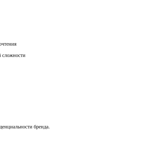
очтения
й сложности
денциальности бренда.