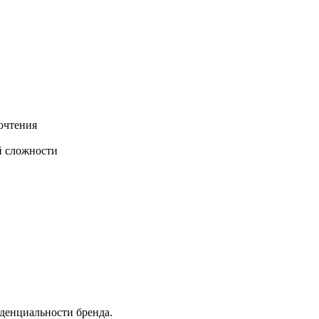
очтения
й сложности
денциальности бренда.