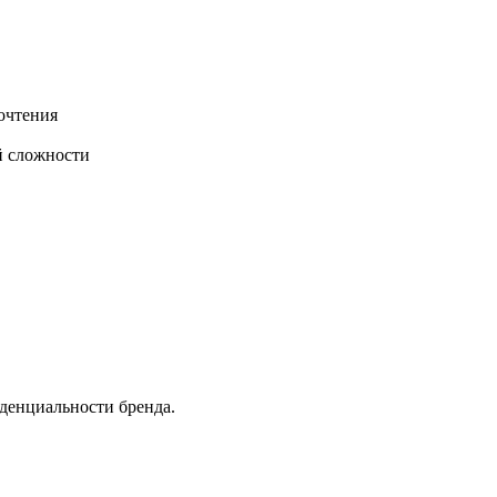
очтения
й сложности
денциальности бренда.