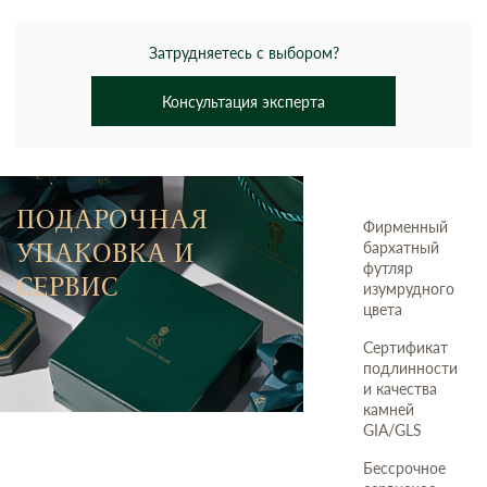
Затрудняетесь с выбором?
Консультация эксперта
ПОДАРОЧНАЯ
Фирменный
УПАКОВКА И
бархатный
футляр
СЕРВИС
изумрудного
цвета
Сертификат
подлинности
и качества
камней
GIA/GLS
Бессрочное