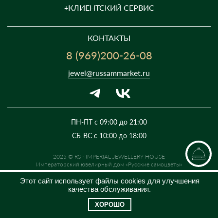
КЛИЕНТСКИЙ СЕРВИС
КОНТАКТЫ
8 (969)200-26-08
jewel@russammarket.ru
ПН-ПТ с 09:00 до 21:00
СБ-ВС с 10:00 до 18:00
2025 © RS - IMPERIAL JEWELLERY HOUSE
Императорский ювелирный дом «Русские самоцветы»
Предложение не является публичной офертой. Цены на сайте и в
розничной сети могут отличаться. Информация на сайте о товаре носит
Этот сайт использует файлы cookies для улучшения
рекламный характер и расценивается как приглашение делать
качества обслуживания.
оферты на основании п.1 ст. 437 Гражданского кодекса РФ.
ХОРОШО