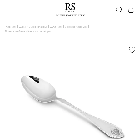
Главная
Дом и Аксессуары
Для чая
Ложки чайные
Ложка чайная «Рак» из серебра