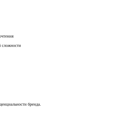
очтения
й сложности
денциальности бренда.