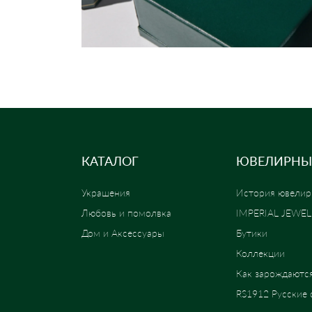
КАТАЛОГ
ЮВЕЛИРНЫ
Украшения
История ювелир
Любовь и помолвка
IMPERIAL JEWE
Дом и Аксессуары
Бутики
Коллекции
Как зарождаютс
RS1912 Русские