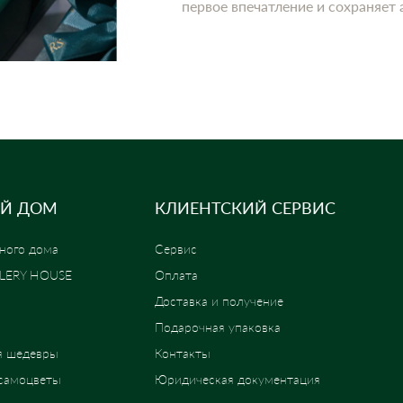
первое впечатление и сохраняет
Й ДОМ
КЛИЕНТСКИЙ СЕРВИС
ного дома
Сервис
LLERY HOUSE
Оплата
Доставка и получение
Подарочная упаковка
я шедевры
Контакты
 самоцветы
Юридическая документация