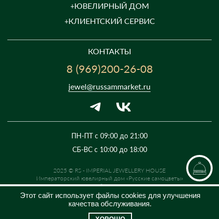
ЮВЕЛИРНЫЙ ДОМ
КЛИЕНТСКИЙ СЕРВИС
КОНТАКТЫ
8 (969)200-26-08
jewel@russammarket.ru
ПН-ПТ с 09:00 до 21:00
СБ-ВС с 10:00 до 18:00
2025 © RS - IMPERIAL JEWELLERY HOUSE
Императорский ювелирный дом «Русские самоцветы»
Предложение не является публичной офертой. Цены на сайте и в
розничной сети могут отличаться. Информация на сайте о товаре носит
Этот сайт использует файлы cookies для улучшения
рекламный характер и расценивается как приглашение делать
качества обслуживания.
оферты на основании п.1 ст. 437 Гражданского кодекса РФ.