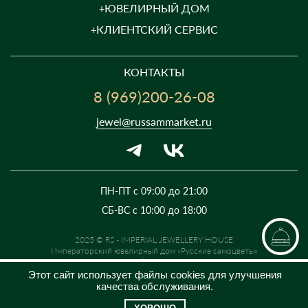
ЮВЕЛИРНЫЙ ДОМ
КЛИЕНТСКИЙ СЕРВИС
КОНТАКТЫ
8 (969)200-26-08
jewel@russammarket.ru
ПН-ПТ с 09:00 до 21:00
СБ-ВС с 10:00 до 18:00
2025 © RS - IMPERIAL JEWELLERY HOUSE
Императорский ювелирный дом «Русские самоцветы»
Предложение не является публичной офертой. Цены на сайте и в
розничной сети могут отличаться. Информация на сайте о товаре носит
Этот сайт использует файлы cookies для улучшения
рекламный характер и расценивается как приглашение делать
качества обслуживания.
оферты на основании п.1 ст. 437 Гражданского кодекса РФ.