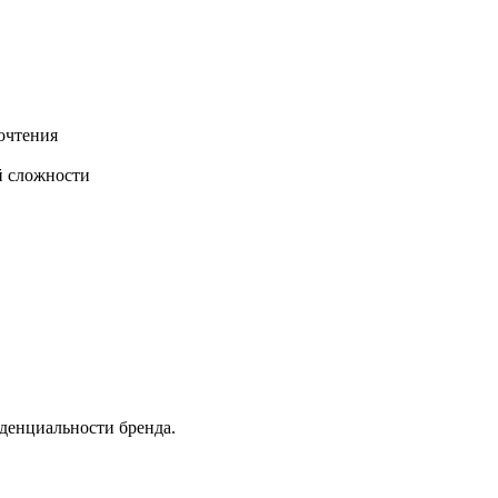
очтения
й сложности
денциальности бренда.