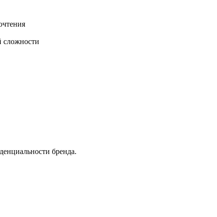
очтения
й сложности
денциальности бренда.