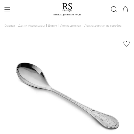
Главная
Дом и Аксессуары
Детям
Ложка детская
Ложка детская из серебра