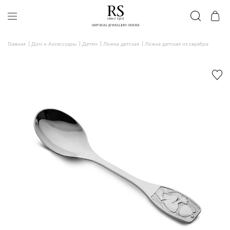
Главная
Дом и Аксессуары
Детям
Ложка детская
Ложка детская из серебра