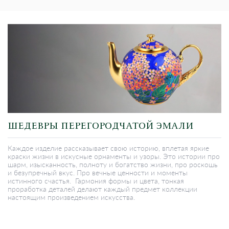
ШЕДЕВРЫ ПЕРЕГОРОДЧАТОЙ ЭМАЛИ
Каждое изделие рассказывает свою историю, вплетая яркие
краски жизни в искусные орнаменты и узоры. Это истории про
шарм, изысканность, полноту и богатство жизни, про роскошь
и безупречный вкус. Про вечные ценности и моменты
истинного счастья. Гармония формы и цвета, тонкая
проработка деталей делают каждый предмет коллекции
настоящим произведением искусства.