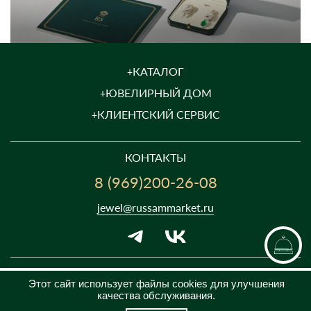
КАТАЛОГ
ЮВЕЛИРНЫЙ ДОМ
КЛИЕНТСКИЙ СЕРВИС
КОНТАКТЫ
8 (969)200-26-08
jewel@russammarket.ru
ПН-ПТ с 09:00 до 21:00
Этот сайт использует файлы cookies для улучшения
качества обслуживания.
СБ-ВС с 10:00 до 18:00