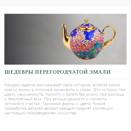
ШЕДЕВРЫ ПЕРЕГОРОДЧАТОЙ ЭМАЛИ
Каждое изделие рассказывает свою историю, вплетая яркие
краски жизни в искусные орнаменты и узоры. Это истории про
шарм, изысканность, полноту и богатство жизни, про роскошь
и безупречный вкус. Про вечные ценности и моменты
истинного счастья. Гармония формы и цвета, тонкая
проработка деталей делают каждый предмет коллекции
настоящим произведением искусства.