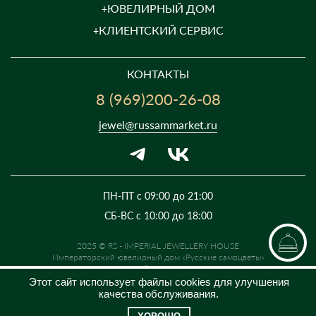
ЮВЕЛИРНЫЙ ДОМ
КЛИЕНТСКИЙ СЕРВИС
КОНТАКТЫ
8 (969)200-26-08
jewel@russammarket.ru
ПН-ПТ с 09:00 до 21:00
СБ-ВС с 10:00 до 18:00
2025 © RS - IMPERIAL JEWELLERY HOUSE
Императорский ювелирный дом «Русские самоцветы»
Предложение не является публичной офертой. Цены на сайте и в
розничной сети могут отличаться. Информация на сайте о товаре носит
Этот сайт использует файлы cookies для улучшения
рекламный характер и расценивается как приглашение делать
качества обслуживания.
оферты на основании п.1 ст. 437 Гражданского кодекса РФ.